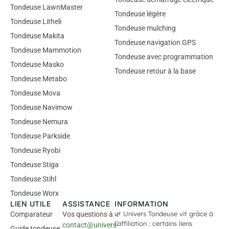
Tondeuse LawnMaster
Tondeuse légère
Tondeuse Litheli
Tondeuse mulching
Tondeuse Makita
Tondeuse navigation GPS
Tondeuse Mammotion
Tondeuse avec programmation
Tondeuse Masko
Tondeuse retour à la base
Tondeuse Metabo
Tondeuse Mova
Tondeuse Navimow
Tondeuse Nemura
Tondeuse Parkside
Tondeuse Ryobi
Tondeuse Stiga
Tondeuse Stihl
Tondeuse Worx
LIEN UTILE
ASSISTANCE
INFORMATION
🌿 Univers Tondeuse vit grâce à
Comparateur
Vos questions à
l’affiliation : certains liens
contact@univers-
Guide tondeuse