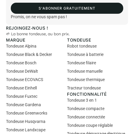
i
S'ABONNER GRATUITEMENT
l
*
Promis, on ne vous spam pas !
REJOINGEZ-NOUS !
🌱 La bonne tondeuse, au bon prix.
MARQUE
TONDEUSE
Tondeuse Alpina
Robot tondeuse
Tondeuse Black & Decker
Tondeuse à batterie
Tondeuse Bosch
Tondeuse filaire
Tondeuse DeWalt
Tondeuse manuelle
Tondeuse ECOVACS
Tondeuse thermique
Tondeuse Einhell
Tracteur tondeuse
FONCTIONNALITÉ
Tondeuse Fuxtec
Tondeuse 3 en 1
Tondeuse Gardena
Tondeuse compacte
Tondeuse Greenworks
Tondeuse connectée
Tondeuse Husqvarna
Tondeuse coupe réglable
Tondeuse Landxcape
Tondeuse démarrage électrique