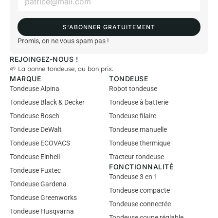
m
a
i
S'ABONNER GRATUITEMENT
l
*
Promis, on ne vous spam pas !
REJOINGEZ-NOUS !
🌱 La bonne tondeuse, au bon prix.
MARQUE
TONDEUSE
Tondeuse Alpina
Robot tondeuse
Tondeuse Black & Decker
Tondeuse à batterie
Tondeuse Bosch
Tondeuse filaire
Tondeuse DeWalt
Tondeuse manuelle
Tondeuse ECOVACS
Tondeuse thermique
Tondeuse Einhell
Tracteur tondeuse
FONCTIONNALITÉ
Tondeuse Fuxtec
Tondeuse 3 en 1
Tondeuse Gardena
Tondeuse compacte
Tondeuse Greenworks
Tondeuse connectée
Tondeuse Husqvarna
Tondeuse coupe réglable