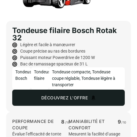
Tondeuse filaire Bosch Rotak
32
Légère et facile à manœuvrer
Coupe précise au ras des bordures
Puissant moteur Powerdrive de 1200 W
Bac de ramassage spacieux de 31 L
Tondeuse
Tondeuse
Tondeuse compacte
,
Tondeuse
Bosch
filaire
coupe réglable
,
Tondeuse légère à
transporter
DÉCOUVREZ L'OFFRE
PERFORMANCE DE
8
MANIABILITÉ ET
9
/10
/10
COUPE
CONFORT
Évalue l’efficacité de tonte
Mesurent la facilité d’usage