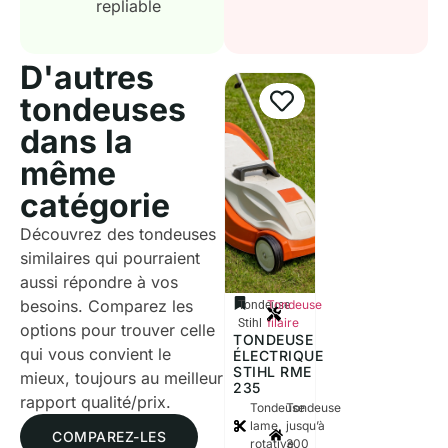
repliable
D'autres
tondeuses
dans la
même
catégorie
Découvrez des tondeuses
similaires qui pourraient
aussi répondre à vos
besoins. Comparez les
Tondeuse
Tondeuse
filaire
Stihl
options pour trouver celle
TONDEUSE
qui vous convient le
ÉLECTRIQUE
STIHL RME
mieux, toujours au meilleur
235
rapport qualité/prix.
Tondeuse
Tondeuse
lame
jusqu’à
COMPAREZ-LES
rotative
300