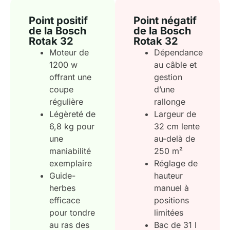
Point positif
Point négatif
de la Bosch
de la Bosch
Rotak 32
Rotak 32
Moteur de
Dépendance
1200 w
au câble et
offrant une
gestion
coupe
d’une
régulière
rallonge
Légèreté de
Largeur de
6,8 kg pour
32 cm lente
une
au-delà de
maniabilité
250 m²
exemplaire
Réglage de
Guide-
hauteur
herbes
manuel à
efficace
positions
pour tondre
limitées
au ras des
Bac de 31 l