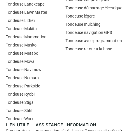
Tondeuse Landxcape
Tondeuse démarrage électrique
Tondeuse LawnMaster
Tondeuse légère
Tondeuse Litheli
Tondeuse mulching
Tondeuse Makita
Tondeuse navigation GPS
Tondeuse Mammotion
Tondeuse avec programmation
Tondeuse Masko
Tondeuse retour à la base
Tondeuse Metabo
Tondeuse Mova
Tondeuse Navimow
Tondeuse Nemura
Tondeuse Parkside
Tondeuse Ryobi
Tondeuse Stiga
Tondeuse Stihl
Tondeuse Worx
LIEN UTILE
ASSISTANCE
INFORMATION
🌿 Univers Tondeuse vit grâce à
Comparateur
Vos questions à