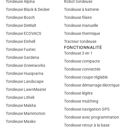
Tondeuse Alpina
Robot tondeuse
Tondeuse Black & Decker
Tondeuse à batterie
Tondeuse Bosch
Tondeuse filaire
Tondeuse DeWalt
Tondeuse manuelle
Tondeuse ECOVACS
Tondeuse thermique
Tondeuse Einhell
Tracteur tondeuse
FONCTIONNALITÉ
Tondeuse Fuxtec
Tondeuse 3 en 1
Tondeuse Gardena
Tondeuse compacte
Tondeuse Greenworks
Tondeuse connectée
Tondeuse Husqvarna
Tondeuse coupe réglable
Tondeuse Landxcape
Tondeuse démarrage électrique
Tondeuse LawnMaster
Tondeuse légère
Tondeuse Litheli
Tondeuse mulching
Tondeuse Makita
Tondeuse navigation GPS
Tondeuse Mammotion
Tondeuse avec programmation
Tondeuse Masko
Tondeuse retour à la base