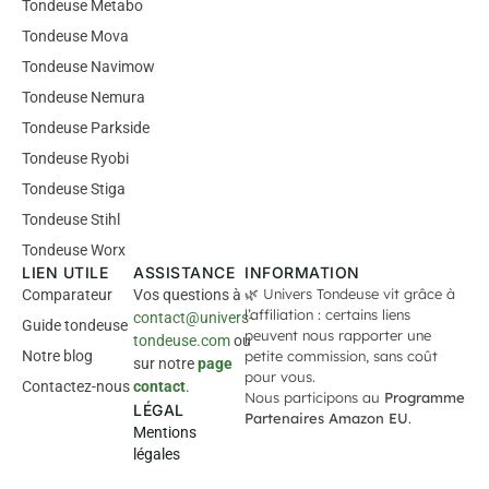
Tondeuse Metabo
Tondeuse Mova
Tondeuse Navimow
Tondeuse Nemura
Tondeuse Parkside
Tondeuse Ryobi
Tondeuse Stiga
Tondeuse Stihl
Tondeuse Worx
LIEN UTILE
ASSISTANCE
INFORMATION
🌿 Univers Tondeuse vit grâce à
Comparateur
Vos questions à
l’affiliation : certains liens
contact@univers-
Guide tondeuse
peuvent nous rapporter une
tondeuse.com
ou
Notre blog
petite commission, sans coût
sur notre
page
pour vous.
Contactez-nous
contact
.
Nous participons au
Programme
LÉGAL
Partenaires Amazon EU
.
Mentions
légales