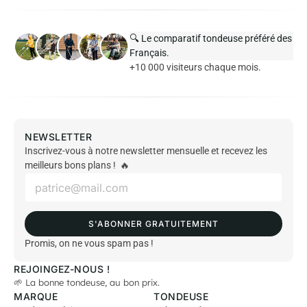
🔍 Le comparatif tondeuse préféré des
Français.
+10 000 visiteurs chaque mois.
NEWSLETTER
Inscrivez-vous à notre newsletter mensuelle et recevez les
meilleurs bons plans ! 🔥
E
m
a
i
S'ABONNER GRATUITEMENT
l
*
Promis, on ne vous spam pas !
REJOINGEZ-NOUS !
🌱 La bonne tondeuse, au bon prix.
MARQUE
TONDEUSE