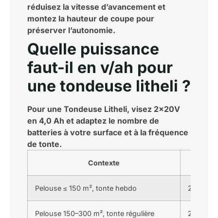
réduisez la vitesse d’avancement et
montez la hauteur de coupe pour
préserver l’autonomie.
Quelle puissance
faut-il en v/ah pour
une tondeuse litheli ?
Pour une Tondeuse Litheli, visez 2x20V
en 4,0 Ah et adaptez le nombre de
batteries à votre surface et à la fréquence
de tonte.
Contexte
Pelouse ≤ 150 m², tonte hebdo
2x20V 4,0
Pelouse 150–300 m², tonte régulière
2x20V 4,0