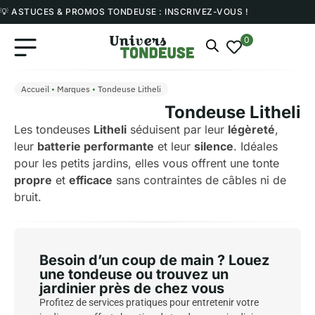
💡 ASTUCES & PROMOS TONDEUSE : INSCRIVEZ-VOUS !
0
Accueil
•
Marques
•
Tondeuse Litheli
Tondeuse Litheli
Les tondeuses
Litheli
séduisent par leur
légèreté
,
leur
batterie performante
et leur
silence
. Idéales
pour les petits jardins, elles vous offrent une tonte
propre
et
efficace
sans contraintes de câbles ni de
bruit.
Besoin d’un coup de main ? Louez
une tondeuse ou trouvez un
jardinier près de chez vous
Profitez de services pratiques pour entretenir votre