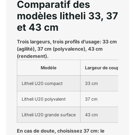
Comparatif des
modèles litheli 33, 37
et 43 cm
Trois largeurs, trois profils d’usage: 33 cm
(agilité), 37 cm (polyvalence), 43 cm
(rendement).
Modèle
Largeur de coupe
S
Litheli U20 compact
33 cm
J
Litheli U20 polyvalent
37 cm
J
Litheli U20 grande surface
43 cm
3
En cas de doute, choisissez 37 cm: le