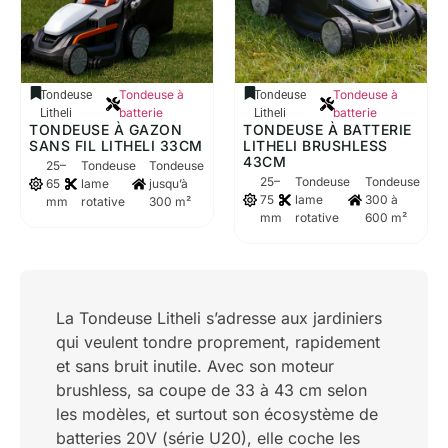
Tondeuse à
Tondeuse à
Tondeuse
Tondeuse
batterie
batterie
Litheli
Litheli
TONDEUSE À GAZON
TONDEUSE À BATTERIE
SANS FIL LITHELI 33CM
LITHELI BRUSHLESS
43CM
25–
Tondeuse
Tondeuse
25–
Tondeuse
Tondeuse
65
lame
jusqu’à
75
lame
300 à
mm
rotative
300 m²
mm
rotative
600 m²
La Tondeuse Litheli s’adresse aux jardiniers
qui veulent tondre proprement, rapidement
et sans bruit inutile. Avec son moteur
brushless, sa coupe de 33 à 43 cm selon
les modèles, et surtout son écosystème de
batteries 20V (série U20), elle coche les