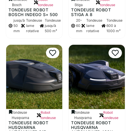
tondeuse
tondeuse
Bosch
Stiga
TONDEUSE ROBOT
TONDEUSE ROBOT
BOSCH INDEGO S+ 500
STIGA A 8
jusqu’à
Tondeuse
Tondeuse
20-
Tondeuse
Tondeuse
50
lame
jusqu’à
60
lame
600 à
mm
rotative
500 m²
mm
rotative
1000 m²
Robot
Robot
Tondeuse
Tondeuse
tondeuse
tondeuse
Husqvarna
Husqvarna
TONDEUSE ROBOT
TONDEUSE ROBOT
HUSQVARNA
HUSQVARNA