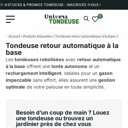
💡 ASTUCES & PROMOS TONDEUSE : INSCRIVEZ-VOUS !
0
Accueil
•
Produits étiquetés « Tondeuse retour automatique à la base »
Tondeuse retour automatique à la
base
Les
tondeuses robotisées
avec
retour automatique
à la base
offrent une
tonte autonome
et un
rechargement intelligent
. Idéales pour un
gazon
impeccable
sans effort, elles assurent une
gestion
optimale
de votre pelouse en toute simplicité.
Besoin d’un coup de main ? Louez
une tondeuse ou trouvez un
jardinier près de chez vous