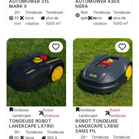
AUTOMOWER 315
AUTOMOWER 430X
MARK II
NERA
20–
Tondeuse
Tondeuse
Non
Tondeuse
Tondeuse
50
lame
plus de
spécifiée
lame
plus de
mm
rotative
1000 m²
rotative
1000 m²
Robot
Robot
Tondeuse
Tondeuse
tondeuse
tondeuse
Landxcape
Landxcape
TONDEUSE ROBOT
ROBOT TONDEUSE
LANDXCAPE LX790I
LANDXCAPE LX850
SANS FIL
30–
Tondeuse
Tondeuse
20–
Tondeuse
Tondeuse
60
lame
300 à