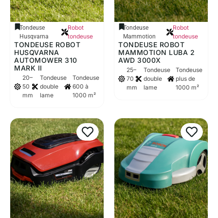
Robot
Robot
Tondeuse
Tondeuse
tondeuse
tondeuse
Husqvarna
Mammotion
TONDEUSE ROBOT
TONDEUSE ROBOT
HUSQVARNA
MAMMOTION LUBA 2
AUTOMOWER 310
AWD 3000X
MARK II
25–
Tondeuse
Tondeuse
20–
Tondeuse
Tondeuse
70
double
plus de
50
double
600 à
mm
lame
1000 m²
mm
lame
1000 m²