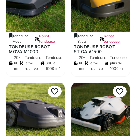
Robot
Robot
Tondeuse
Tondeuse
tondeuse
tondeuse
Mova
Stiga
TONDEUSE ROBOT
TONDEUSE ROBOT
MOVA M1000
STIGA A1500
20–
Tondeuse
Tondeuse
20–
Tondeuse
Tondeuse
60
lame
600 à
60
lame
plus de
mm
rotative
1000 m²
mm
rotative
1000 m²