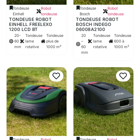
Robot
Robot
Tondeuse
Tondeuse
tondeuse
tondeuse
Einhell
Bosch
TONDEUSE ROBOT
TONDEUSE ROBOT
EINHELL FREELEXO
BOSCH INDEGO
1200 LCD BT
06008A2100
20-
Tondeuse
Tondeuse
20
Tondeuse
Tondeuse
60
lame
plus de
–
lame
600 à
mm
rotative
1000 m²
60
rotative
1000 m²
mm
Robot
Robot
Tondeuse
Tondeuse