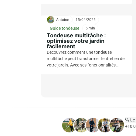
avantages, son utilisation et des conseils
pratiques pour un entretien facile et
efficace.
Antoine
15/04/2025
Guide tondeuse
5 min
Tondeuse multitâche :
optimisez votre jardin
facilement
Découvrez comment une tondeuse
multitâche peut transformer l'entretien de
votre jardin. Avec ses fonctionnalités
polyvalentes, vous optimiserez votre
espace extérieur en toute simplicité tout
en gagnant du temps et de l'efficacité.
🔍 Le
+10 0