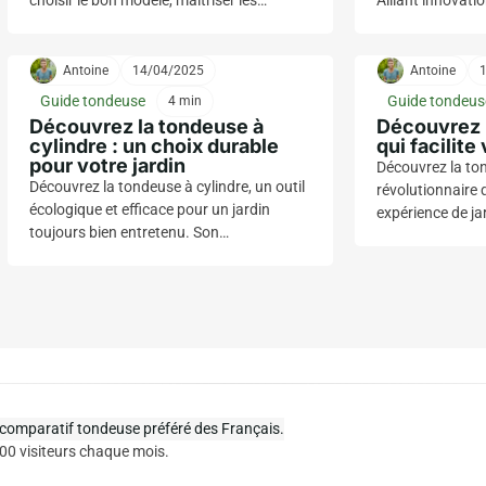
choisir le bon modèle, maîtriser les
Alliant innovati
techniques de tonte et entretenir votre
équipement facil
pelouse pour un espace vert
pelouse tout en o
resplendissant.
impeccable. Ne 
Antoine
14/04/2025
Antoine
révolution !
Guide tondeuse
Guide tondeus
4 min
Découvrez la tondeuse à
Découvrez 
cylindre : un choix durable
qui facilite
pour votre jardin
Découvrez la to
Découvrez la tondeuse à cylindre, un outil
révolutionnaire 
écologique et efficace pour un jardin
expérience de j
toujours bien entretenu. Son
légère et facile
fonctionnement silencieux et sa longévité
permettra d’obt
en font un choix durable pour les
impeccable sans
amoureux de la nature.
plaisir !
 comparatif tondeuse préféré des Français.
00 visiteurs chaque mois.