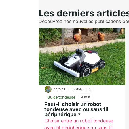
Les derniers article
Découvrez nos nouvelles publications pour
Antoine
08/04/2026
Guide tondeuse
4 min
Faut-il choisir un robot
tondeuse avec ou sans fil
périphérique ?
Choisir entre un robot tondeuse
avec fil périphérique ou sans fil