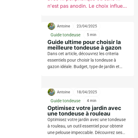
n'est pas anodin. Le choix influe
sur l'installation, l'entretien et la
performance. Beaucoup
Antoine
23/04/2025
repensent le modèle Classique
face aux nouvelles technologies.
Guide tondeuse
5 min
Guide ultime pour choisir la
Cet article détaille les différences
meilleure tondeuse à gazon
pour vous aider à trancher.
Dans cet article, découvrez les criteria
essentiels pour choisir la tondeuse à
gazon idéale. Budget, type de jardin et
fonctionnalités : maîtrisez ces éléments
pour un jardin parfaitement entretenu.
Antoine
18/04/2025
Guide tondeuse
4 min
Optimisez votre jardin avec
une tondeuse à rouleau
Optimisez votre jardin avec une tondeuse
à rouleau, un outil essentiel pour obtenir
une pelouse impeccable. Découvrez ses