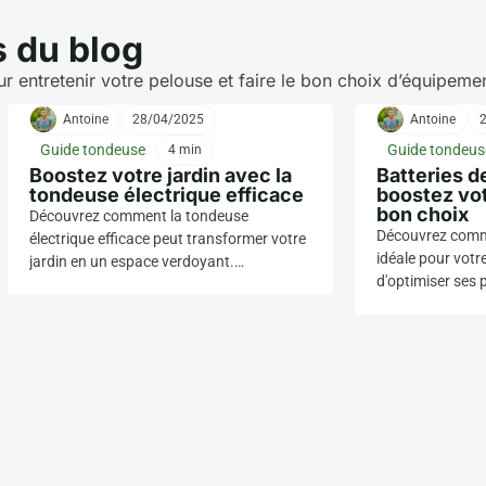
s du blog
 entretenir votre pelouse et faire le bon choix d’équipeme
Antoine
28/04/2025
Antoine
Guide tondeuse
Guide tondeus
4 min
Boostez votre jardin avec la
Batteries d
tondeuse électrique efficace
boostez vot
bon choix
Découvrez comment la tondeuse
Découvrez comme
électrique efficace peut transformer votre
idéale pour votr
jardin en un espace verdoyant.
d'optimiser ses
Économique, silencieuse et écologique,
les différents ty
elle allie performance et respect de
autonomie et imp
l'environnement pour un entretien
coupe.
simplifié.