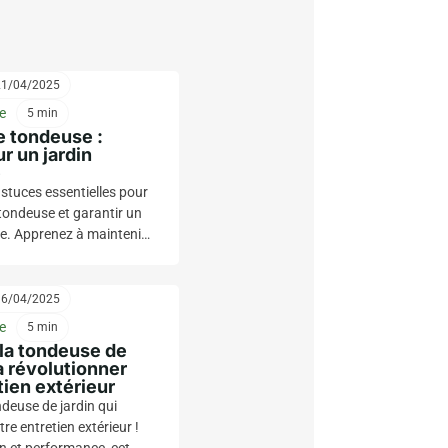
21/04/2025
e
5 min
e tondeuse :
r un jardin
e
stuces essentielles pour
 tondeuse et garantir un
le. Apprenez à maintenir
arfait état pour une coupe
space extérieur éclatant.
16/04/2025
e
5 min
la tondeuse de
va révolutionner
tien extérieur
deuse de jardin qui
re entretien extérieur !