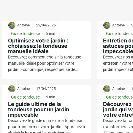
Antoine
22/04/2025
Antoine
Guide tondeuse
Guide tondeus
5 min
Optimisez votre jardin :
Entretien d
choisissez la tondeuse
astuces pou
manuelle idéale
impeccabl
Découvrez comment choisir la tondeuse
Découvrez nos a
manuelle idéale pour optimiser votre
entretenir votre
jardin. Économique, respectueuse de
jardin impeccab
l'environnement et pratique, elle vous
votre outil en p
garantit une pelouse parfaite tout en
efficace et un e
préservant la santé de votre espace vert.
Antoine
17/04/2025
Antoine
Guide tondeuse
Guide tondeus
5 min
Le guide ultime de la
Découvrez 
tondeuse pour un jardin
jardin qui 
impeccable
votre entre
Découvrez le guide ultime de la tondeuse
Découvrez la ton
pour transformer votre jardin ! Apprenez à
transformera vot