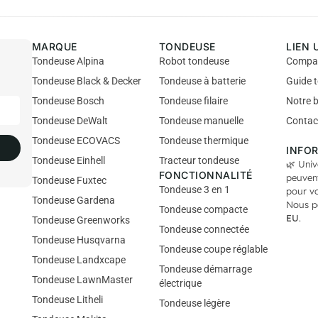
MARQUE
TONDEUSE
LIEN 
Tondeuse Alpina
Robot tondeuse
Compa
Tondeuse Black & Decker
Tondeuse à batterie
Guide 
Tondeuse Bosch
Tondeuse filaire
Notre 
Tondeuse DeWalt
Tondeuse manuelle
Contac
Tondeuse ECOVACS
Tondeuse thermique
INFO
Tondeuse Einhell
Tracteur tondeuse
🌿 Univ
FONCTIONNALITÉ
peuvent
Tondeuse Fuxtec
Tondeuse 3 en 1
pour v
Tondeuse Gardena
Nous p
Tondeuse compacte
EU
.
Tondeuse Greenworks
Tondeuse connectée
Tondeuse Husqvarna
Tondeuse coupe réglable
Tondeuse Landxcape
Tondeuse démarrage
Tondeuse LawnMaster
électrique
Tondeuse Litheli
Tondeuse légère