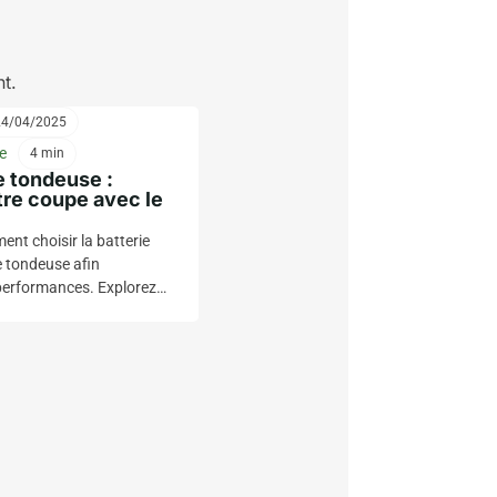
nt.
24/04/2025
e
4 min
e tondeuse :
re coupe avec le
nt choisir la batterie
e tondeuse afin
 performances. Explorez
pes de batteries, leur
act sur la qualité de la