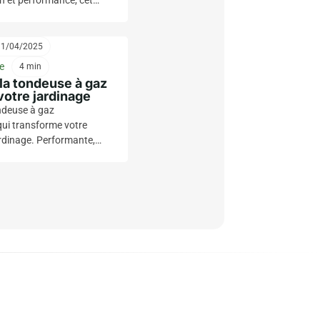
on et performance, cet
ite la coupe de votre
ffrant une finition
manquez pas cette
11/04/2025
e
4 min
la tondeuse à gaz
 votre jardinage
ndeuse à gaz
qui transforme votre
ardinage. Performante,
 à manœuvrer, elle vous
enir une pelouse
 effort. Jardinez avec