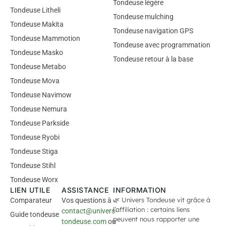
Tondeuse légère
Tondeuse Litheli
Tondeuse mulching
Tondeuse Makita
Tondeuse navigation GPS
Tondeuse Mammotion
Tondeuse avec programmation
Tondeuse Masko
Tondeuse retour à la base
Tondeuse Metabo
Tondeuse Mova
Tondeuse Navimow
Tondeuse Nemura
Tondeuse Parkside
Tondeuse Ryobi
Tondeuse Stiga
Tondeuse Stihl
Tondeuse Worx
LIEN UTILE
ASSISTANCE
INFORMATION
🌿 Univers Tondeuse vit grâce à
Comparateur
Vos questions à
l’affiliation : certains liens
contact@univers-
Guide tondeuse
peuvent nous rapporter une
tondeuse.com
ou