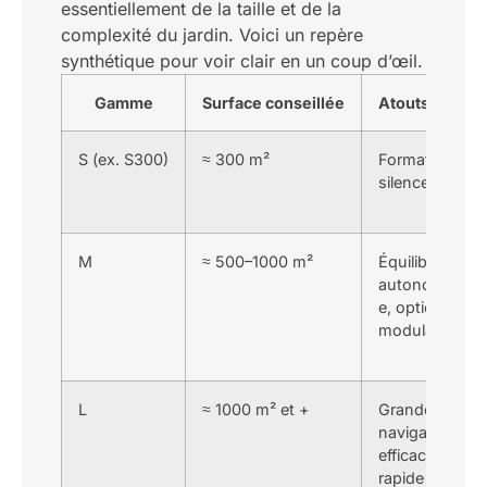
essentiellement de la taille et de la
complexité du jardin. Voici un repère
synthétique pour voir clair en un coup d’œil.
Gamme
Surface conseillée
Atouts princi
S (ex. S300)
≈ 300 m²
Format compa
silence, simplic
M
≈ 500–1000 m²
Équilibre
autonomie/vit
e, options
modulaires
L
≈ 1000 m² et +
Grande capaci
navigation
efficace, char
rapide