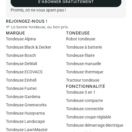
S'ABONNER GRATUITEMENT
l
*
Promis, on ne vous spam pas !
REJOINGEZ-NOUS !
🌱 La bonne tondeuse, au bon prix.
MARQUE
TONDEUSE
Tondeuse Alpina
Robot tondeuse
Tondeuse Black & Decker
Tondeuse à batterie
Tondeuse Bosch
Tondeuse filaire
Tondeuse DeWalt
Tondeuse manuelle
Tondeuse ECOVACS
Tondeuse thermique
Tondeuse Einhell
Tracteur tondeuse
FONCTIONNALITÉ
Tondeuse Fuxtec
Tondeuse 3 en 1
Tondeuse Gardena
Tondeuse compacte
Tondeuse Greenworks
Tondeuse connectée
Tondeuse Husqvarna
Tondeuse coupe réglable
Tondeuse Landxcape
Tondeuse démarrage électrique
Tondeuse LawnMaster