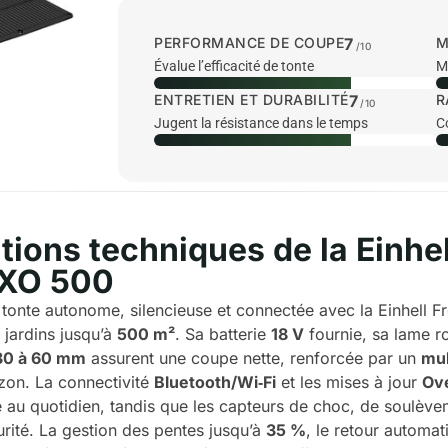
PERFORMANCE DE COUPE
7
M
/10
Évalue l’efficacité de tonte
Me
ENTRETIEN ET DURABILITÉ
7
R
/10
Jugent la résistance dans le temps
C
tions techniques de la Einhel
XO 500
tonte autonome, silencieuse et connectée avec la Einhell F
 jardins jusqu’à
500 m²
. Sa batterie
18 V
fournie, sa lame r
30 à 60 mm
assurent une coupe nette, renforcée par un
mul
azon. La connectivité
Bluetooth/Wi‑Fi
et les mises à jour
Ove
ie au quotidien, tandis que les capteurs de choc, de soulève
curité. La gestion des pentes jusqu’à
35 %
, le retour automat