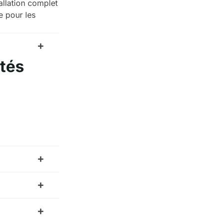
tallation complet
ée pour les
ctés