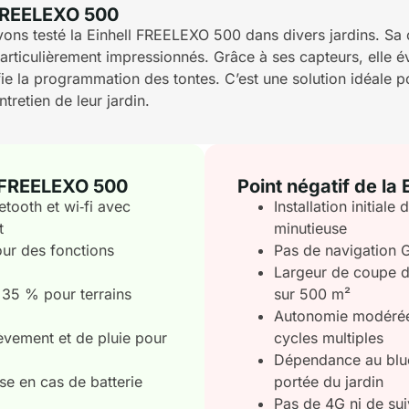
l FREELEXO 500
ns testé la Einhell FREELEXO 500 dans divers jardins. Sa c
articulièrement impressionnés. Grâce à ses capteurs, elle év
fie la programmation des tontes. C’est une solution idéale p
ntretien de leur jardin.
ll FREELEXO 500
Point négatif de la
etooth et wi‑fi avec
Installation initial
t
minutieuse
our des fonctions
Pas de navigation 
Largeur de coupe d
 35 % pour terrains
sur 500 m²
Autonomie modérée 
èvement et de pluie pour
cycles multiples
Dépendance au bluet
se en cas de batterie
portée du jardin
Pas de 4G ni de sui