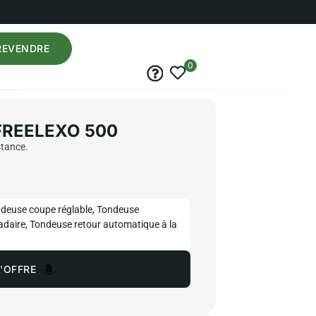
REVENDRE
0
 FREELEXO 500
stance.
deuse coupe réglable
,
Tondeuse
daire
,
Tondeuse retour automatique à la
'OFFRE