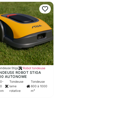
Robot tondeuse
ondeuse Stiga
NDEUSE ROBOT STIGA
00 AUTONOME
20-
Tondeuse
Tondeuse
60
lame
600 à 1000
mm
rotative
m²