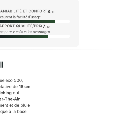
ANIABILITÉ ET CONFORT
8
/10
surent la facilité d’usage
APPORT QUALITÉ/PRIX
7
/10
ompare le coût et les avantages
l
reelexo 500,
otative de
18 cm
ching
qui
r‑The‑Air
ment et de pluie
ique à la base