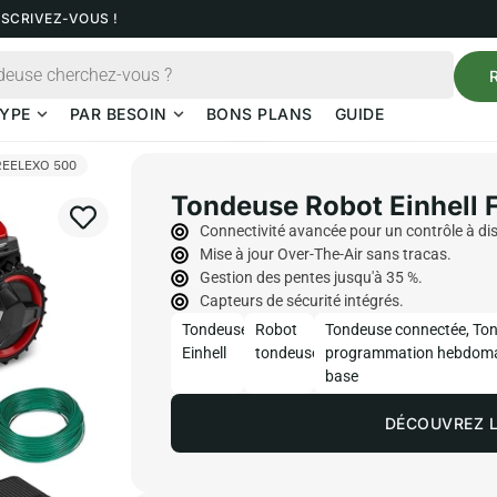
NSCRIVEZ-VOUS !
YPE
PAR BESOIN
BONS PLANS
GUIDE
FREELEXO 500
Tondeuse Robot Einhell
Connectivité avancée pour un contrôle à di
Mise à jour Over-The-Air sans tracas.
Gestion des pentes jusqu'à 35 %.
Capteurs de sécurité intégrés.
Tondeuse
Robot
Tondeuse connectée
,
Ton
Einhell
tondeuse
programmation hebdoma
base
DÉCOUVREZ L