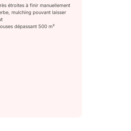
rès étroites à finir manuellement
erbe, mulching pouvant laisser
ut
louses dépassant 500 m²