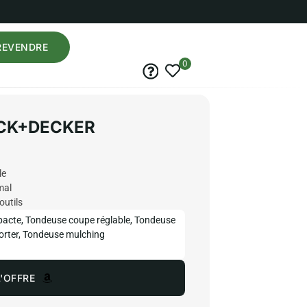
REVENDRE
0
LACK+DECKER
le
mal
outils
pacte
,
Tondeuse coupe réglable
,
Tondeuse
orter
,
Tondeuse mulching
'OFFRE