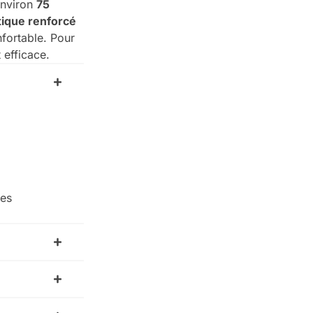
environ
75
tique renforcé
fortable. Pour
 efficace.
ies