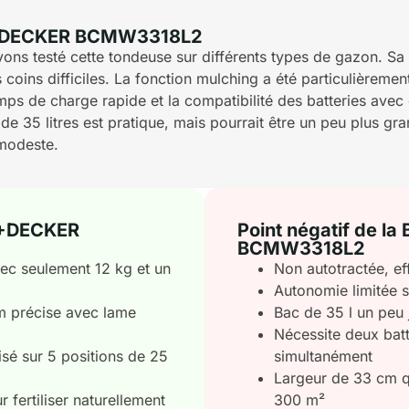
CK+DECKER BCMW3318L2
ns testé cette tondeuse sur différents types de gazon. Sa 
oins difficiles. La fonction mulching a été particulièrement
temps de charge rapide et la compatibilité des batteries av
de 35 litres est pratique, mais pourrait être un peu plus g
 modeste.
CK+DECKER
Point négatif de 
BCMW3318L2
ec seulement 12 kg et un
Non autotractée, ef
Autonomie limitée 
m précise avec lame
Bac de 35 l un peu j
Nécessite deux batt
isé sur 5 positions de 25
simultanément
Largeur de 33 cm qu
fertiliser naturellement
300 m²