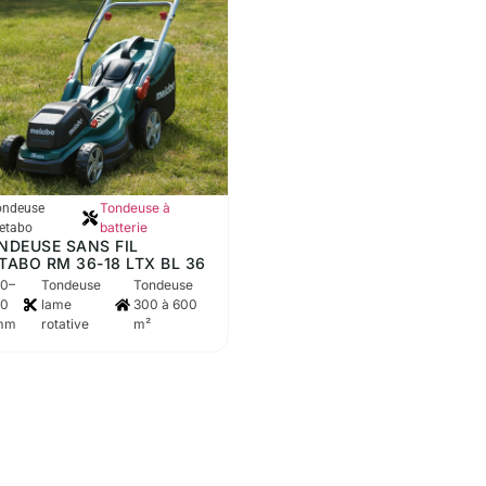
Tondeuse à
ondeuse
batterie
etabo
NDEUSE SANS FIL
TABO RM 36-18 LTX BL 36
20–
Tondeuse
Tondeuse
70
lame
300 à 600
mm
rotative
m²