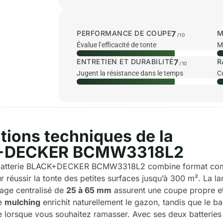
PERFORMANCE DE COUPE
7
M
/10
Évalue l’efficacité de tonte
Me
ENTRETIEN ET DURABILITÉ
7
R
/10
Jugent la résistance dans le temps
C
tions techniques de la
+DECKER BCMW3318L2
 batterie BLACK+DECKER BCMW3318L2 combine format comp
ur réussir la tonte des petites surfaces jusqu’à 300 m². La l
lage centralisé de
25 à 65 mm
assurent une coupe propre et
de
mulching
enrichit naturellement le gazon, tandis que le b
e lorsque vous souhaitez ramasser. Avec ses deux batterie