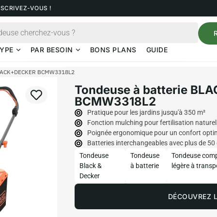
NSCRIVEZ-VOUS !
YPE
PAR BESOIN
BONS PLANS
GUIDE
 BLACK+DECKER BCMW3318L2
Tondeuse à batterie B
BCMW3318L2
Pratique pour les jardins jusqu'à 350 m²
Fonction mulching pour fertilisation naturel
Poignée ergonomique pour un confort opti
Batteries interchangeables avec plus de 50 
Tondeuse
Tondeuse
Tondeuse com
Black &
à batterie
légère à transp
Decker
DÉCOUVREZ L