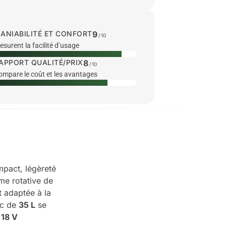
ANIABILITÉ ET CONFORT
9
/10
surent la facilité d’usage
APPORT QUALITÉ/PRIX
8
/10
ompare le coût et les avantages
act, légèreté
ame rotative de
 adaptée à la
ac de
35 L
se
s
18 V