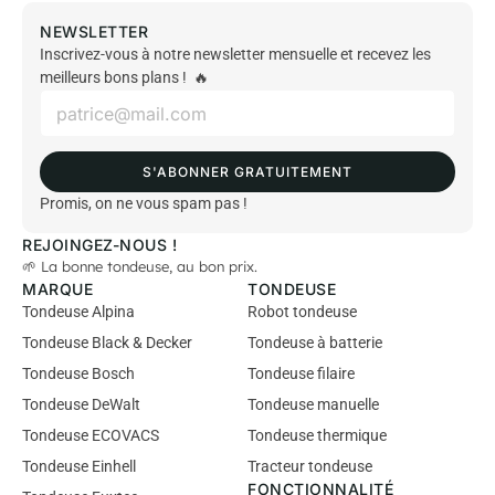
NEWSLETTER
Inscrivez-vous à notre newsletter mensuelle et recevez les
meilleurs bons plans ! 🔥
E
m
a
i
S'ABONNER GRATUITEMENT
l
*
Promis, on ne vous spam pas !
REJOINGEZ-NOUS !
🌱 La bonne tondeuse, au bon prix.
MARQUE
TONDEUSE
Tondeuse Alpina
Robot tondeuse
Tondeuse Black & Decker
Tondeuse à batterie
Tondeuse Bosch
Tondeuse filaire
Tondeuse DeWalt
Tondeuse manuelle
Tondeuse ECOVACS
Tondeuse thermique
Tondeuse Einhell
Tracteur tondeuse
FONCTIONNALITÉ