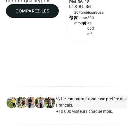
rapport qualité/prix.
RM 36-18
LTX BL 36
COMPAREZ-LES
20–
Tondeuse
Tondeuse
70
lame
300
mm
rotative
à
600
m²
🔍 Le comparatif tondeuse préféré des
Français.
+10 000 visiteurs chaque mois.