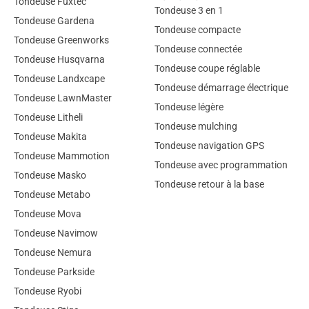
Tondeuse Fuxtec
Tondeuse 3 en 1
Tondeuse Gardena
Tondeuse compacte
Tondeuse Greenworks
Tondeuse connectée
Tondeuse Husqvarna
Tondeuse coupe réglable
Tondeuse Landxcape
Tondeuse démarrage électrique
Tondeuse LawnMaster
Tondeuse légère
Tondeuse Litheli
Tondeuse mulching
Tondeuse Makita
Tondeuse navigation GPS
Tondeuse Mammotion
Tondeuse avec programmation
Tondeuse Masko
Tondeuse retour à la base
Tondeuse Metabo
Tondeuse Mova
Tondeuse Navimow
Tondeuse Nemura
Tondeuse Parkside
Tondeuse Ryobi