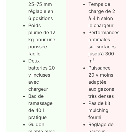
25–75 mm
Temps de
réglable en
charge de 2
6 positions
à 4 h selon
Poids
le chargeur
plume de 12
Performances
kg pour une
optimales
poussée
sur surfaces
facile
jusqu’à 300
Deux
m²
batteries 20
Puissance
v incluses
20 v moins
avec
adaptée
chargeur
aux gazons
Bac de
très denses
ramassage
Pas de kit
de 40 l
mulching
pratique
fourni
Guidon
Réglage de
pliable avec
hauteur