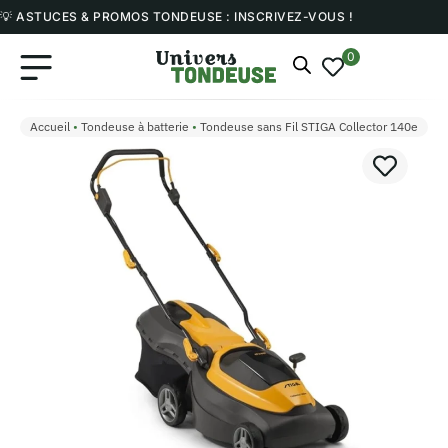
💡 ASTUCES & PROMOS TONDEUSE : INSCRIVEZ-VOUS !
0
Accueil
•
Tondeuse à batterie
•
Tondeuse sans Fil STIGA Collector 140e