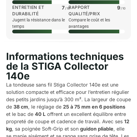
ENTRETIEN ET
7
RAPPORT
9
/10
/10
DURABILITÉ
QUALITÉ/PRIX
Jugent la résistance dans le
Compare le coût et les
temps
avantages
Informations techniques
de la STIGA Collector
140e
La tondeuse sans fil Stiga Collector 140e est une
solution compacte et efficace pour l’entretien régulier
des petits jardins jusqu’à 300 m². La largeur de coupe
de
38 cm
, le réglage de
25 à 75 mm en 6 positions
et le bac de
40 L
offrent un excellent équilibre entre
propreté de coupe et cadence de travail. Avec ses
12
kg
, sa poignée Soft-Grip et son
guidon pliable
, elle
se manie aisément et se range sans prise de tête. Les