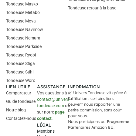
Tondeuse Masko
Tondeuse retour à la base
Tondeuse Metabo
Tondeuse Mova
Tondeuse Navimow
Tondeuse Nemura
Tondeuse Parkside
Tondeuse Ryobi
Tondeuse Stiga
Tondeuse Stihl
Tondeuse Worx
LIEN UTILE
ASSISTANCE
INFORMATION
🌿 Univers Tondeuse vit grâce à
Comparateur
Vos questions à
l’affiliation : certains liens
contact@univers-
Guide tondeuse
peuvent nous rapporter une
tondeuse.com
ou
Notre blog
petite commission, sans coût
sur notre
page
pour vous.
Contactez-nous
contact
.
Nous participons au
Programme
LÉGAL
Partenaires Amazon EU
.
Mentions