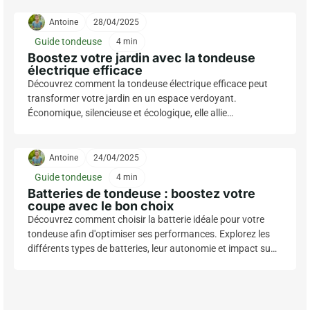
Classique face aux nouvelles technologies. Cet
Antoine
28/04/2025
article détaille les différences pour vous aider à
trancher.
Guide tondeuse
4 min
Boostez votre jardin avec la tondeuse
électrique efficace
Découvrez comment la tondeuse électrique efficace peut
transformer votre jardin en un espace verdoyant.
Économique, silencieuse et écologique, elle allie
performance et respect de l'environnement pour un
entretien simplifié.
Antoine
24/04/2025
Guide tondeuse
4 min
Batteries de tondeuse : boostez votre
coupe avec le bon choix
Découvrez comment choisir la batterie idéale pour votre
tondeuse afin d'optimiser ses performances. Explorez les
différents types de batteries, leur autonomie et impact sur
la qualité de la coupe.