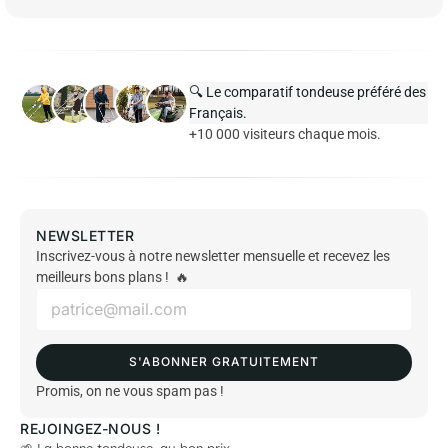
🔍 Le comparatif tondeuse préféré des
Français.
+10 000 visiteurs chaque mois.
NEWSLETTER
Inscrivez-vous à notre newsletter mensuelle et recevez les
meilleurs bons plans ! 🔥
E
m
a
i
S'ABONNER GRATUITEMENT
l
*
Promis, on ne vous spam pas !
REJOINGEZ-NOUS !
🌱 La bonne tondeuse, au bon prix.