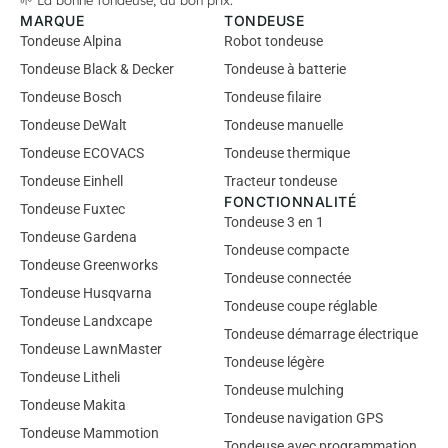
MARQUE
TONDEUSE
Tondeuse Alpina
Robot tondeuse
Tondeuse Black & Decker
Tondeuse à batterie
Tondeuse Bosch
Tondeuse filaire
Tondeuse DeWalt
Tondeuse manuelle
Tondeuse ECOVACS
Tondeuse thermique
Tondeuse Einhell
Tracteur tondeuse
FONCTIONNALITÉ
Tondeuse Fuxtec
Tondeuse 3 en 1
Tondeuse Gardena
Tondeuse compacte
Tondeuse Greenworks
Tondeuse connectée
Tondeuse Husqvarna
Tondeuse coupe réglable
Tondeuse Landxcape
Tondeuse démarrage électrique
Tondeuse LawnMaster
Tondeuse légère
Tondeuse Litheli
Tondeuse mulching
Tondeuse Makita
Tondeuse navigation GPS
Tondeuse Mammotion
Tondeuse avec programmation