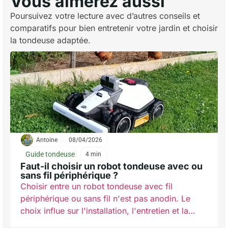
Vous aimerez aussi
Poursuivez votre lecture avec d’autres conseils et
comparatifs pour bien entretenir votre jardin et choisir
la tondeuse adaptée.
Antoine
08/04/2026
Guide tondeuse
4 min
Faut-il choisir un robot tondeuse avec ou
sans fil périphérique ?
Choisir entre un robot tondeuse avec fil
périphérique ou sans fil n'est pas anodin. Le
choix influe sur l'installation, l'entretien et la
performance. Beaucoup repensent le modèle