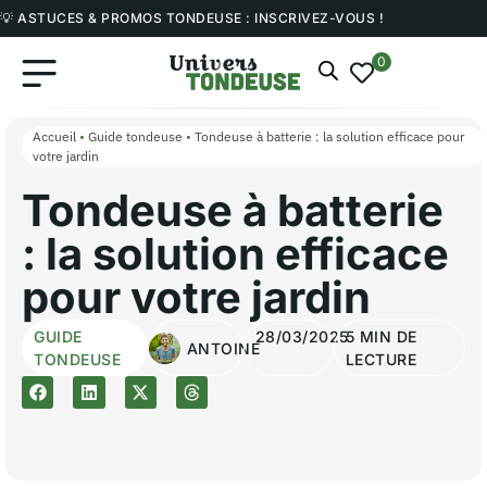
💡 ASTUCES & PROMOS TONDEUSE : INSCRIVEZ-VOUS !
0
Accueil
•
Guide tondeuse
•
Tondeuse à batterie : la solution efficace pour
votre jardin
Tondeuse à batterie
: la solution efficace
pour votre jardin
GUIDE
28/03/2025
5 MIN DE
ANTOINE
TONDEUSE
LECTURE