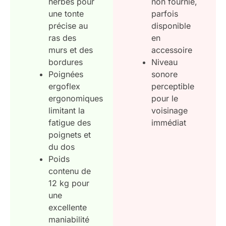
herbes pour
non fournie,
une tonte
parfois
précise au
disponible
ras des
en
murs et des
accessoire
bordures
Niveau
Poignées
sonore
ergoflex
perceptible
ergonomiques
pour le
limitant la
voisinage
fatigue des
immédiat
poignets et
du dos
Poids
contenu de
12 kg pour
une
excellente
maniabilité