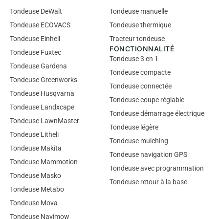
Tondeuse DeWalt
Tondeuse manuelle
Tondeuse ECOVACS
Tondeuse thermique
Tondeuse Einhell
Tracteur tondeuse
FONCTIONNALITÉ
Tondeuse Fuxtec
Tondeuse 3 en 1
Tondeuse Gardena
Tondeuse compacte
Tondeuse Greenworks
Tondeuse connectée
Tondeuse Husqvarna
Tondeuse coupe réglable
Tondeuse Landxcape
Tondeuse démarrage électrique
Tondeuse LawnMaster
Tondeuse légère
Tondeuse Litheli
Tondeuse mulching
Tondeuse Makita
Tondeuse navigation GPS
Tondeuse Mammotion
Tondeuse avec programmation
Tondeuse Masko
Tondeuse retour à la base
Tondeuse Metabo
Tondeuse Mova
Tondeuse Navimow