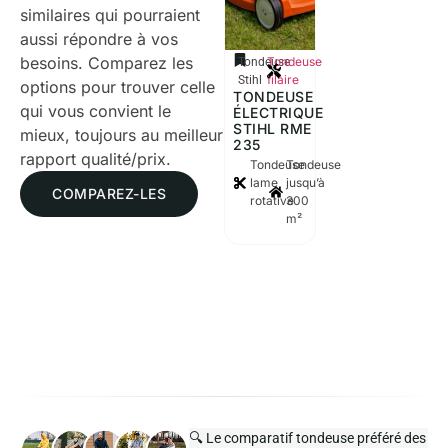
similaires qui pourraient
aussi répondre à vos
besoins. Comparez les
Tondeuse
Tondeuse
filaire
Stihl
options pour trouver celle
TONDEUSE
qui vous convient le
ÉLECTRIQUE
STIHL RME
mieux, toujours au meilleur
235
rapport qualité/prix.
Tondeuse
Tondeuse
lame
jusqu’à
COMPAREZ-LES
rotative
300
m²
🔍 Le comparatif tondeuse préféré des