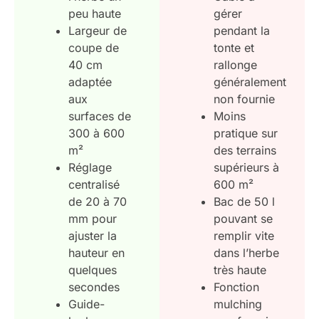
peu haute
gérer
Largeur de
pendant la
coupe de
tonte et
40 cm
rallonge
adaptée
généralement
aux
non fournie
surfaces de
Moins
300 à 600
pratique sur
m²
des terrains
Réglage
supérieurs à
centralisé
600 m²
de 20 à 70
Bac de 50 l
mm pour
pouvant se
ajuster la
remplir vite
hauteur en
dans l’herbe
quelques
très haute
secondes
Fonction
Guide-
mulching