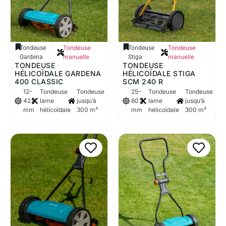
Tondeuse
Tondeuse
Tondeuse
Tondeuse
manuelle
manuelle
Gardena
Stiga
TONDEUSE
TONDEUSE
HÉLICOÏDALE GARDENA
HÉLICOÏDALE STIGA
400 CLASSIC
SCM 240 R
12–
Tondeuse
Tondeuse
25–
Tondeuse
Tondeuse
42
lame
jusqu’à
60
lame
jusqu’à
mm
hélicoïdale
300 m²
mm
hélicoïdale
300 m²