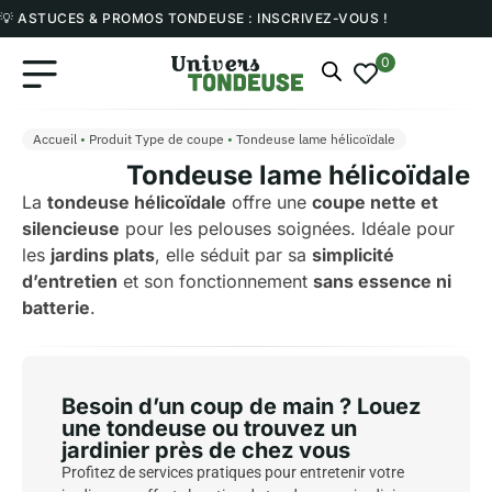
💡 ASTUCES & PROMOS TONDEUSE : INSCRIVEZ-VOUS !
0
Accueil
•
Produit Type de coupe
•
Tondeuse lame hélicoïdale
Tondeuse lame hélicoïdale
La
tondeuse hélicoïdale
offre une
coupe nette et
silencieuse
pour les pelouses soignées. Idéale pour
les
jardins plats
, elle séduit par sa
simplicité
d’entretien
et son fonctionnement
sans essence ni
batterie
.
Besoin d’un coup de main ? Louez
une tondeuse ou trouvez un
jardinier près de chez vous
Profitez de services pratiques pour entretenir votre