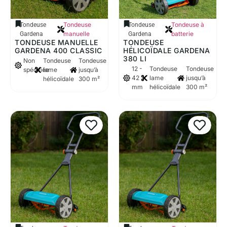
Tondeuse
Tondeuse à
Tondeuse
Tondeuse
manuelle
batterie
Gardena
Gardena
TONDEUSE MANUELLE
TONDEUSE
GARDENA 400 CLASSIC
HÉLICOÏDALE GARDENA
380 LI
Non
Tondeuse
Tondeuse
12 -
Tondeuse
Tondeuse
spécifiée
lame
jusqu’à
42
lame
jusqu’à
hélicoïdale
300 m²
mm
hélicoïdale
300 m²