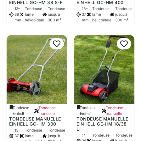
EINHELL GC-HM 38 S-F
EINHELL GC-HM 400
13–
Tondeuse
Tondeuse
13–
Tondeuse
Tondeuse
38
lame
jusqu’à
37
lame
jusqu’à
mm
hélicoïdale
300 m²
mm
hélicoïdale
300 m²
Tondeuse
Tondeuse
Tondeuse
Tondeuse
manuelle
manuelle
Einhell
Einhell
TONDEUSE MANUELLE
TONDEUSE MANUELLE
EINHELL GC-HM 300
EINHELL GE-HM 18/38
LI
13–
Tondeuse
Tondeuse
14–
Tondeuse
Tondeuse
37
lame
jusqu’à
38
lame
jusqu’à