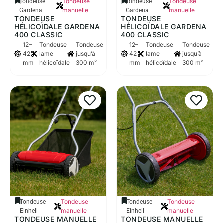
Tondeuse
Tondeuse
Tondeuse
Tondeuse
manuelle
manuelle
Gardena
Gardena
TONDEUSE
TONDEUSE
HÉLICOÏDALE GARDENA
HÉLICOÏDALE GARDENA
400 CLASSIC
400 CLASSIC
12–
Tondeuse
Tondeuse
12–
Tondeuse
Tondeuse
42
lame
jusqu’à
42
lame
jusqu’à
mm
hélicoïdale
300 m²
mm
hélicoïdale
300 m²
Tondeuse
Tondeuse
Tondeuse
Tondeuse
manuelle
manuelle
Einhell
Einhell
TONDEUSE MANUELLE
TONDEUSE MANUELLE