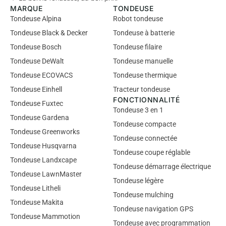
MARQUE
TONDEUSE
Tondeuse Alpina
Robot tondeuse
Tondeuse Black & Decker
Tondeuse à batterie
Tondeuse Bosch
Tondeuse filaire
Tondeuse DeWalt
Tondeuse manuelle
Tondeuse ECOVACS
Tondeuse thermique
Tondeuse Einhell
Tracteur tondeuse
FONCTIONNALITÉ
Tondeuse Fuxtec
Tondeuse 3 en 1
Tondeuse Gardena
Tondeuse compacte
Tondeuse Greenworks
Tondeuse connectée
Tondeuse Husqvarna
Tondeuse coupe réglable
Tondeuse Landxcape
Tondeuse démarrage électrique
Tondeuse LawnMaster
Tondeuse légère
Tondeuse Litheli
Tondeuse mulching
Tondeuse Makita
Tondeuse navigation GPS
Tondeuse Mammotion
Tondeuse avec programmation