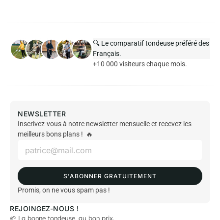
🔍 Le comparatif tondeuse préféré des
Français.
+10 000 visiteurs chaque mois.
NEWSLETTER
Inscrivez-vous à notre newsletter mensuelle et recevez les
meilleurs bons plans ! 🔥
E
m
a
i
S'ABONNER GRATUITEMENT
l
*
Promis, on ne vous spam pas !
REJOINGEZ-NOUS !
🌱 La bonne tondeuse, au bon prix.