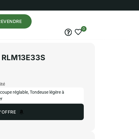
REVENDRE
0
i RLM13E33S
ité
coupe réglable
,
Tondeuse légère à
er
'OFFRE