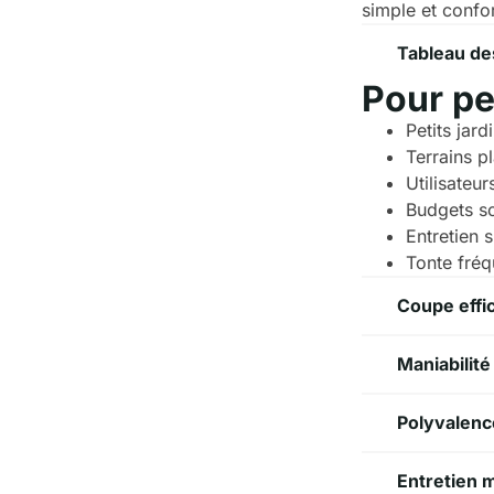
simple et confor
Tableau de
Pour pe
Petits jar
Terrains p
Utilisateu
Budgets s
Entretien 
Tonte fréqu
Coupe effic
Maniabilit
Polyvalenc
Entretien m