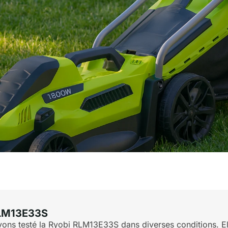
 RLM13E33S
ns testé la Ryobi RLM13E33S dans diverses conditions. Elle 