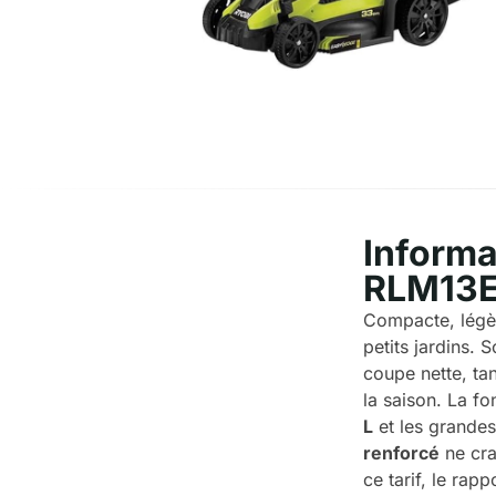
Informa
RLM13
Compacte, légèr
petits jardins.
coupe nette, ta
la saison. La f
L
et les grandes
renforcé
ne crai
ce tarif, le rap