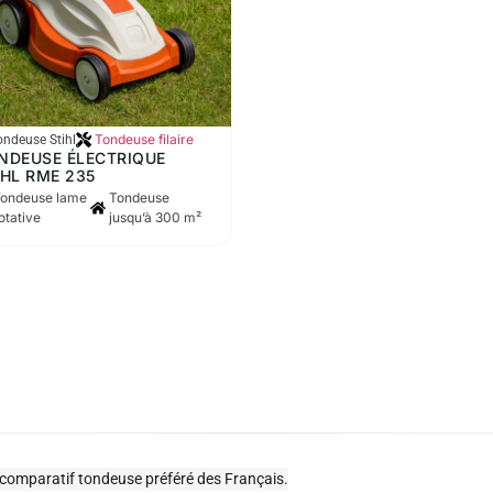
Tondeuse filaire
ondeuse Stihl
NDEUSE ÉLECTRIQUE
IHL RME 235
ondeuse lame
Tondeuse
otative
jusqu’à 300 m²
 comparatif tondeuse préféré des Français.