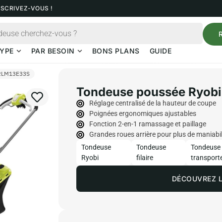
NSCRIVEZ-VOUS !
YPE
PAR BESOIN
BONS PLANS
GUIDE
 RLM13E33S
Tondeuse poussée Ryob
Réglage centralisé de la hauteur de coupe
Poignées ergonomiques ajustables
Fonction 2-en-1 ramassage et paillage
Grandes roues arrière pour plus de maniabil
Tondeuse
Tondeuse
Tondeuse 
Ryobi
filaire
transport
DÉCOUVREZ L