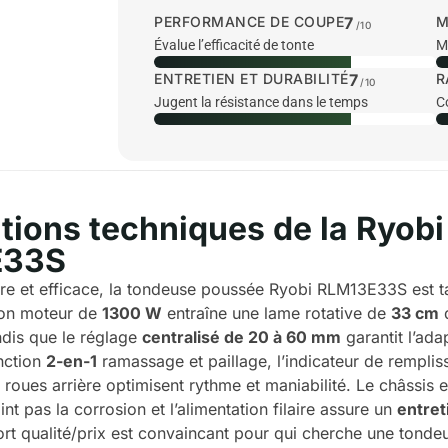
PERFORMANCE DE COUPE
7
M
/10
Évalue l’efficacité de tonte
Me
ENTRETIEN ET DURABILITÉ
7
R
/10
Jugent la résistance dans le temps
C
tions techniques de la Ryobi
E33S
e et efficace, la tondeuse poussée Ryobi RLM13E33S est tai
 Son moteur de
1300 W
entraîne une lame rotative de
33 cm
q
ndis que le réglage
centralisé de 20 à 60 mm
garantit l’ada
onction
2-en-1
ramassage et paillage, l’indicateur de rempli
 roues arrière optimisent rythme et maniabilité. Le châssis 
nt pas la corrosion et l’alimentation filaire assure un
entret
port qualité/prix est convaincant pour qui cherche une tondeu