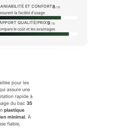
ANIABILITÉ ET CONFORT
8
/10
surent la facilité d’usage
APPORT QUALITÉ/PRIX
9
/10
ompare le coût et les avantages
llée pour les
ui assure une
ptation rapide à
ssage du bac
35
en
plastique
ien minimal
. À
se fiable,