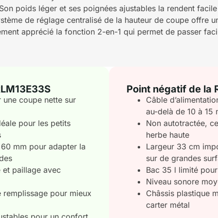
. Son poids léger et ses poignées ajustables la rendent facil
stème de réglage centralisé de la hauteur de coupe offre une
ement apprécié la fonction 2-en-1 qui permet de passer fa
i RLM13E33S
Point négatif de l
 une coupe nette sur
Câble d’alimentatio
au-delà de 10 à 15
ale pour les petits
Non autotractée, ce
s
herbe haute
à 60 mm pour adapter la
Largeur 33 cm impo
ndes
sur de grandes sur
et paillage avec
Bac 35 l limité pou
Niveau sonore moy
e remplissage pour mieux
Châssis plastique m
carter métal
stables pour un confort