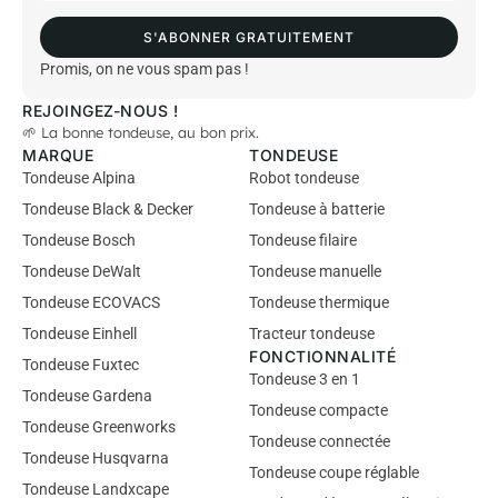
a
i
S'ABONNER GRATUITEMENT
l
*
Promis, on ne vous spam pas !
REJOINGEZ-NOUS !
🌱 La bonne tondeuse, au bon prix.
MARQUE
TONDEUSE
Tondeuse Alpina
Robot tondeuse
Tondeuse Black & Decker
Tondeuse à batterie
Tondeuse Bosch
Tondeuse filaire
Tondeuse DeWalt
Tondeuse manuelle
Tondeuse ECOVACS
Tondeuse thermique
Tondeuse Einhell
Tracteur tondeuse
FONCTIONNALITÉ
Tondeuse Fuxtec
Tondeuse 3 en 1
Tondeuse Gardena
Tondeuse compacte
Tondeuse Greenworks
Tondeuse connectée
Tondeuse Husqvarna
Tondeuse coupe réglable
Tondeuse Landxcape