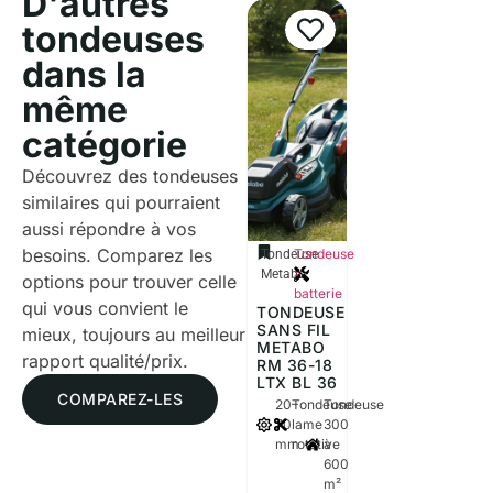
D'autres
tondeuses
dans la
même
catégorie
Découvrez des tondeuses
similaires qui pourraient
aussi répondre à vos
besoins. Comparez les
Tondeuse
Tondeuse
à
Metabo
options pour trouver celle
batterie
qui vous convient le
TONDEUSE
SANS FIL
mieux, toujours au meilleur
METABO
rapport qualité/prix.
RM 36-18
LTX BL 36
COMPAREZ-LES
20–
Tondeuse
Tondeuse
70
lame
300
mm
rotative
à
600
m²