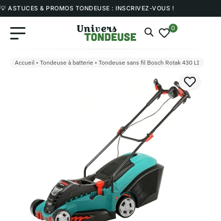
💡 ASTUCES & PROMOS TONDEUSE : INSCRIVEZ-VOUS !
0
Accueil
•
Tondeuse à batterie
•
Tondeuse sans fil Bosch Rotak 430 LI