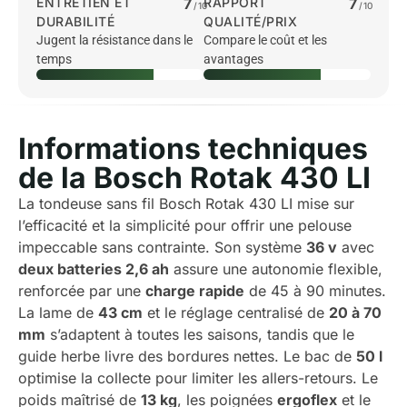
ENTRETIEN ET
7
RAPPORT
7
/10
/10
DURABILITÉ
QUALITÉ/PRIX
Jugent la résistance dans le
Compare le coût et les
temps
avantages
Informations techniques
de la Bosch Rotak 430 LI
La tondeuse sans fil Bosch Rotak 430 LI mise sur
l’efficacité et la simplicité pour offrir une pelouse
impeccable sans contrainte. Son système
36 v
avec
deux batteries 2,6 ah
assure une autonomie flexible,
renforcée par une
charge rapide
de 45 à 90 minutes.
La lame de
43 cm
et le réglage centralisé de
20 à 70
mm
s’adaptent à toutes les saisons, tandis que le
guide herbe livre des bordures nettes. Le bac de
50 l
optimise la collecte pour limiter les allers-retours. Le
poids maîtrisé de
13 kg
, les poignées
ergoflex
et le