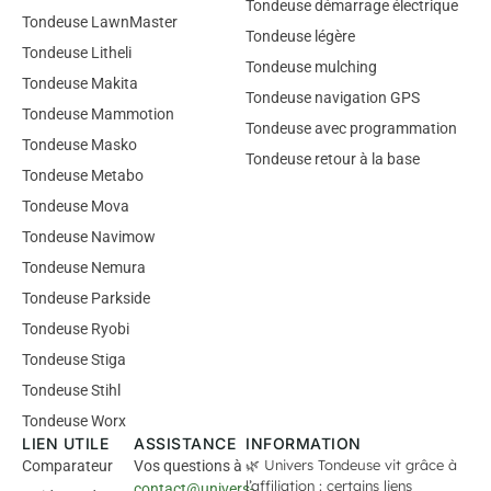
Tondeuse démarrage électrique
Tondeuse LawnMaster
Tondeuse légère
Tondeuse Litheli
Tondeuse mulching
Tondeuse Makita
Tondeuse navigation GPS
Tondeuse Mammotion
Tondeuse avec programmation
Tondeuse Masko
Tondeuse retour à la base
Tondeuse Metabo
Tondeuse Mova
Tondeuse Navimow
Tondeuse Nemura
Tondeuse Parkside
Tondeuse Ryobi
Tondeuse Stiga
Tondeuse Stihl
Tondeuse Worx
LIEN UTILE
ASSISTANCE
INFORMATION
🌿 Univers Tondeuse vit grâce à
Comparateur
Vos questions à
l’affiliation : certains liens
contact@univers-