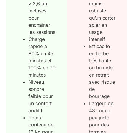
v 2,6 ah
moins
incluses
robuste
pour
qu’un carter
enchaîner
acier en
les sessions
usage
Charge
intensif
rapide à
Efficacité
80% en 45
en herbe
minutes et
très haute
100% en 90
ou humide
minutes
en retrait
Niveau
avec risque
sonore
de
faible pour
bourrage
un confort
Largeur de
auditif
43 cm un
Poids
peu juste
contenu de
pour des
13 kg pour
terrains