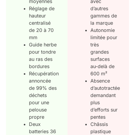
moyennes
avec
Réglage de
d’autres
hauteur
gammes de
centralisé
la marque
de 20 à 70
Autonomie
mm
limitée pour
Guide herbe
très
pour tondre
grandes
au ras des
surfaces
bordures
au-delà de
Récupération
600 m²
annoncée
Absence
de 99% des
d’autotractée
déchets
demandant
pour une
plus
pelouse
d’efforts sur
propre
pentes
Deux
Châssis
batteries 36
plastique