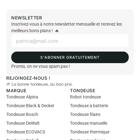
NEWSLETTER
Inscrivez-vous à notre newsletter mensuelle et recevez les
meilleurs bons plans ! 🔥
E
m
a
i
S'ABONNER GRATUITEMENT
l
*
Promis, on ne vous spam pas !
REJOINGEZ-NOUS !
🌱 La bonne tondeuse, au bon prix.
MARQUE
TONDEUSE
Tondeuse Alpina
Robot tondeuse
Tondeuse Black & Decker
Tondeuse à batterie
Tondeuse Bosch
Tondeuse filaire
Tondeuse DeWalt
Tondeuse manuelle
Tondeuse ECOVACS
Tondeuse thermique