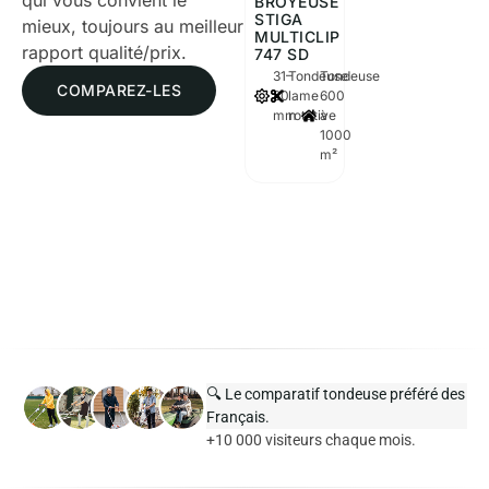
qui vous convient le
BROYEUSE
STIGA
mieux, toujours au meilleur
MULTICLIP
rapport qualité/prix.
747 SD
31–
Tondeuse
Tondeuse
COMPAREZ-LES
80
lame
600
mm
rotative
à
1000
m²
🔍 Le comparatif tondeuse préféré des
Français.
+10 000 visiteurs chaque mois.