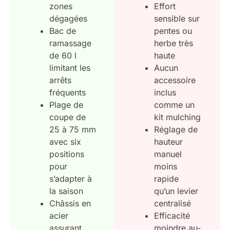
zones
Effort
dégagées
sensible sur
Bac de
pentes ou
ramassage
herbe très
de 60 l
haute
limitant les
Aucun
arrêts
accessoire
fréquents
inclus
Plage de
comme un
coupe de
kit mulching
25 à 75 mm
Réglage de
avec six
hauteur
positions
manuel
pour
moins
s’adapter à
rapide
la saison
qu’un levier
Châssis en
centralisé
acier
Efficacité
assurant
moindre au-