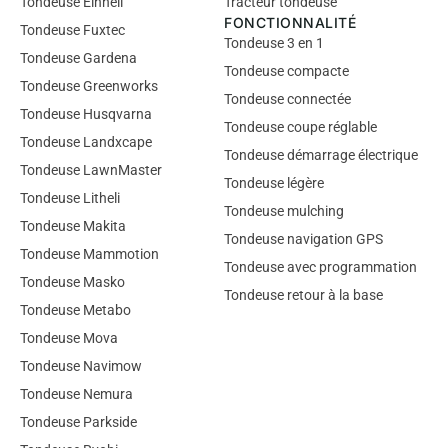
Tondeuse Einhell
Tracteur tondeuse
FONCTIONNALITÉ
Tondeuse Fuxtec
Tondeuse 3 en 1
Tondeuse Gardena
Tondeuse compacte
Tondeuse Greenworks
Tondeuse connectée
Tondeuse Husqvarna
Tondeuse coupe réglable
Tondeuse Landxcape
Tondeuse démarrage électrique
Tondeuse LawnMaster
Tondeuse légère
Tondeuse Litheli
Tondeuse mulching
Tondeuse Makita
Tondeuse navigation GPS
Tondeuse Mammotion
Tondeuse avec programmation
Tondeuse Masko
Tondeuse retour à la base
Tondeuse Metabo
Tondeuse Mova
Tondeuse Navimow
Tondeuse Nemura
Tondeuse Parkside