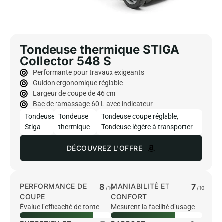
Tondeuse thermique STIGA
Collector 548 S
Performante pour travaux exigeants
Guidon ergonomique réglable
Largeur de coupe de 46 cm
Bac de ramassage 60 L avec indicateur
Tondeuse
Tondeuse
Tondeuse coupe réglable
,
Stiga
thermique
Tondeuse légère à transporter
DÉCOUVREZ L'OFFRE
PERFORMANCE DE
8
MANIABILITÉ ET
7
/10
/10
COUPE
CONFORT
Évalue l’efficacité de tonte
Mesurent la facilité d’usage