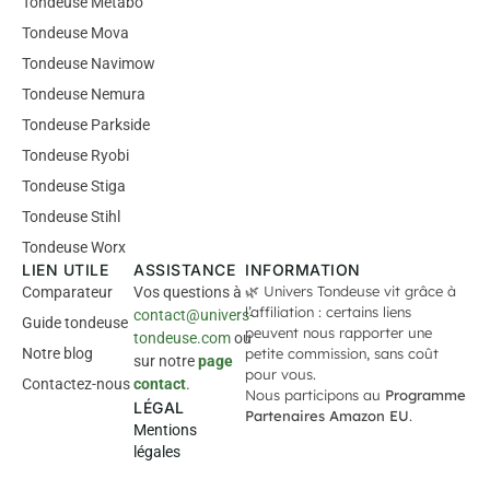
Tondeuse Metabo
Tondeuse Mova
Tondeuse Navimow
Tondeuse Nemura
Tondeuse Parkside
Tondeuse Ryobi
Tondeuse Stiga
Tondeuse Stihl
Tondeuse Worx
LIEN UTILE
ASSISTANCE
INFORMATION
🌿 Univers Tondeuse vit grâce à
Comparateur
Vos questions à
l’affiliation : certains liens
contact@univers-
Guide tondeuse
peuvent nous rapporter une
tondeuse.com
ou
Notre blog
petite commission, sans coût
sur notre
page
pour vous.
Contactez-nous
contact
.
Nous participons au
Programme
LÉGAL
Partenaires Amazon EU
.
Mentions
légales