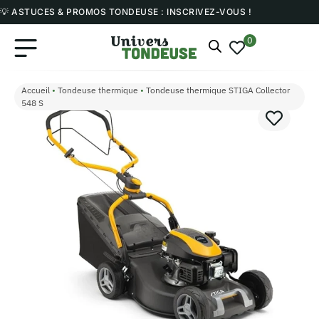
💡 ASTUCES & PROMOS TONDEUSE : INSCRIVEZ-VOUS !
0
Accueil
•
Tondeuse thermique
•
Tondeuse thermique STIGA Collector
548 S