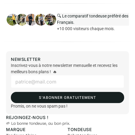
🔍 Le comparatif tondeuse préféré des
Français.
+10 000 visiteurs chaque mois.
NEWSLETTER
Inscrivez-vous à notre newsletter mensuelle et recevez les
meilleurs bons plans ! 🔥
E
m
a
i
S'ABONNER GRATUITEMENT
l
*
Promis, on ne vous spam pas !
REJOINGEZ-NOUS !
🌱 La bonne tondeuse, au bon prix.
MARQUE
TONDEUSE