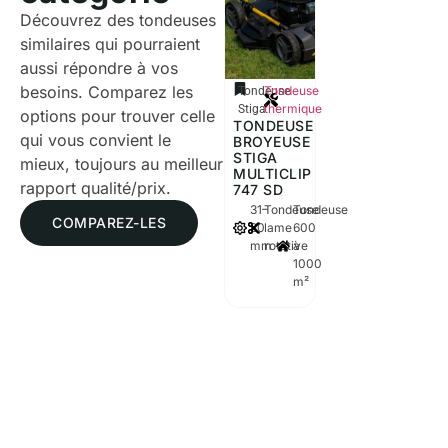
Découvrez des tondeuses
similaires qui pourraient
aussi répondre à vos
besoins. Comparez les
Tondeuse
Tondeuse
thermique
Stiga
options pour trouver celle
TONDEUSE
qui vous convient le
BROYEUSE
STIGA
mieux, toujours au meilleur
MULTICLIP
rapport qualité/prix.
747 SD
31–
Tondeuse
Tondeuse
COMPAREZ-LES
80
lame
600
mm
rotative
à
1000
m²