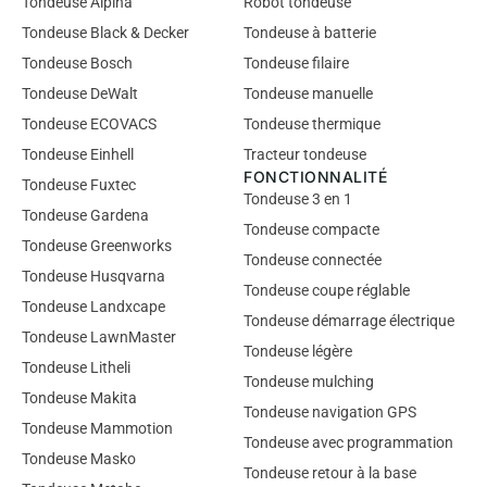
Tondeuse Alpina
Robot tondeuse
Tondeuse Black & Decker
Tondeuse à batterie
Tondeuse Bosch
Tondeuse filaire
Tondeuse DeWalt
Tondeuse manuelle
Tondeuse ECOVACS
Tondeuse thermique
Tondeuse Einhell
Tracteur tondeuse
FONCTIONNALITÉ
Tondeuse Fuxtec
Tondeuse 3 en 1
Tondeuse Gardena
Tondeuse compacte
Tondeuse Greenworks
Tondeuse connectée
Tondeuse Husqvarna
Tondeuse coupe réglable
Tondeuse Landxcape
Tondeuse démarrage électrique
Tondeuse LawnMaster
Tondeuse légère
Tondeuse Litheli
Tondeuse mulching
Tondeuse Makita
Tondeuse navigation GPS
Tondeuse Mammotion
Tondeuse avec programmation
Tondeuse Masko
Tondeuse retour à la base