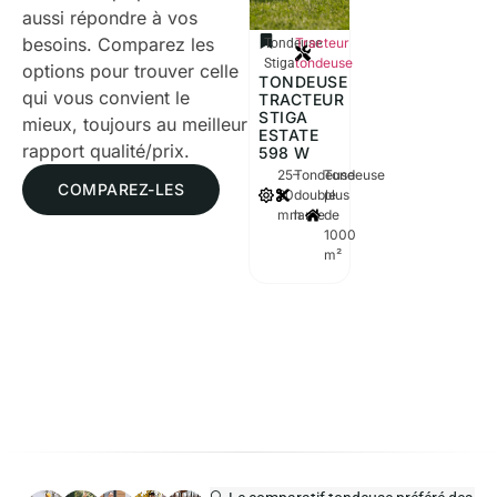
aussi répondre à vos
besoins. Comparez les
Tracteur
Tondeuse
tondeuse
Stiga
options pour trouver celle
TONDEUSE
qui vous convient le
TRACTEUR
STIGA
mieux, toujours au meilleur
ESTATE
rapport qualité/prix.
598 W
25–
Tondeuse
Tondeuse
COMPAREZ-LES
80
double
plus
mm
lame
de
1000
m²