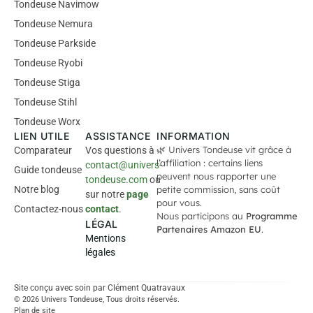
Tondeuse Navimow
Tondeuse Nemura
Tondeuse Parkside
Tondeuse Ryobi
Tondeuse Stiga
Tondeuse Stihl
Tondeuse Worx
LIEN UTILE
ASSISTANCE
INFORMATION
🌿 Univers Tondeuse vit grâce à
Comparateur
Vos questions à
l’affiliation : certains liens
contact@univers-
Guide tondeuse
peuvent nous rapporter une
tondeuse.com
ou
Notre blog
petite commission, sans coût
sur notre
page
pour vous.
Contactez-nous
contact
.
Nous participons au
Programme
LÉGAL
Partenaires Amazon EU
.
Mentions
légales
Site conçu avec soin par
Clément Quatravaux
© 2026 Univers Tondeuse, Tous droits réservés.
Plan de site