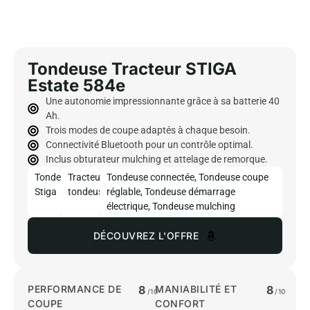
Tondeuse Tracteur STIGA
Estate 584e
Une autonomie impressionnante grâce à sa batterie 40
Ah.
Trois modes de coupe adaptés à chaque besoin.
Connectivité Bluetooth pour un contrôle optimal.
Inclus obturateur mulching et attelage de remorque.
Tondeuse
Tracteur
Tondeuse connectée
,
Tondeuse coupe
Stiga
tondeuse
réglable
,
Tondeuse démarrage
électrique
,
Tondeuse mulching
DÉCOUVREZ L'OFFRE
PERFORMANCE DE
8
MANIABILITÉ ET
8
/10
/10
COUPE
CONFORT