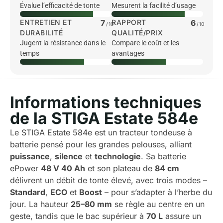
Évalue l’efficacité de tonte
Mesurent la facilité d’usage
ENTRETIEN ET
7
RAPPORT
6
/10
/10
DURABILITÉ
QUALITÉ/PRIX
Jugent la résistance dans le
Compare le coût et les
temps
avantages
Informations techniques
de la STIGA Estate 584e
Le STIGA Estate 584e est un tracteur tondeuse à
batterie pensé pour les grandes pelouses, alliant
puissance
,
silence
et
technologie
. Sa batterie
ePower
48 V 40 Ah
et son plateau de
84 cm
délivrent un débit de tonte élevé, avec trois modes –
Standard
,
ECO
et
Boost
– pour s’adapter à l’herbe du
jour. La hauteur
25–80 mm
se règle au centre en un
geste, tandis que le bac supérieur à
70 L
assure un