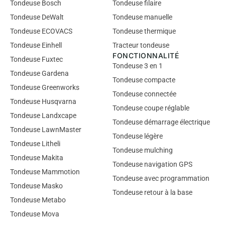
Tondeuse Bosch
Tondeuse filaire
Tondeuse DeWalt
Tondeuse manuelle
Tondeuse ECOVACS
Tondeuse thermique
Tondeuse Einhell
Tracteur tondeuse
FONCTIONNALITÉ
Tondeuse Fuxtec
Tondeuse 3 en 1
Tondeuse Gardena
Tondeuse compacte
Tondeuse Greenworks
Tondeuse connectée
Tondeuse Husqvarna
Tondeuse coupe réglable
Tondeuse Landxcape
Tondeuse démarrage électrique
Tondeuse LawnMaster
Tondeuse légère
Tondeuse Litheli
Tondeuse mulching
Tondeuse Makita
Tondeuse navigation GPS
Tondeuse Mammotion
Tondeuse avec programmation
Tondeuse Masko
Tondeuse retour à la base
Tondeuse Metabo
Tondeuse Mova