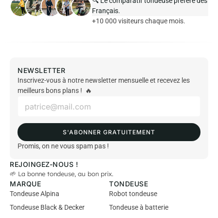
🔍 Le comparatif tondeuse préféré des
Français.
+10 000 visiteurs chaque mois.
NEWSLETTER
Inscrivez-vous à notre newsletter mensuelle et recevez les
meilleurs bons plans ! 🔥
E
m
a
i
S'ABONNER GRATUITEMENT
l
*
Promis, on ne vous spam pas !
REJOINGEZ-NOUS !
🌱 La bonne tondeuse, au bon prix.
MARQUE
TONDEUSE
Tondeuse Alpina
Robot tondeuse
Tondeuse Black & Decker
Tondeuse à batterie