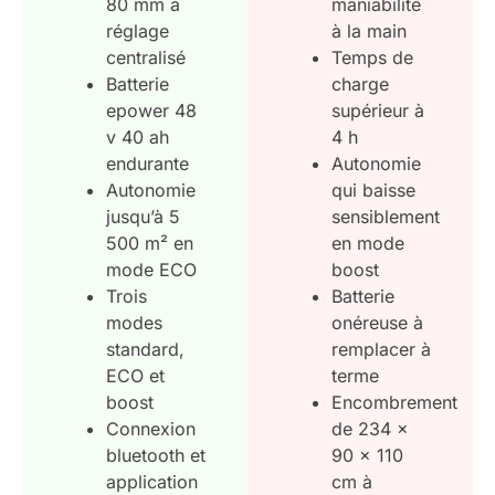
80 mm à
maniabilité
réglage
à la main
centralisé
Temps de
Batterie
charge
epower 48
supérieur à
v 40 ah
4 h
endurante
Autonomie
Autonomie
qui baisse
jusqu’à 5
sensiblement
500 m² en
en mode
mode ECO
boost
Trois
Batterie
modes
onéreuse à
standard,
remplacer à
ECO et
terme
boost
Encombrement
Connexion
de 234 x
bluetooth et
90 x 110
application
cm à