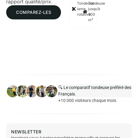
rapport qualité/prix.
Tondeuse
Tondeuse
lame
jusqu’à
COMPAREZ-LES
rotative
300
m²
🔍 Le comparatif tondeuse préféré des
Français.
+10 000 visiteurs chaque mois.
NEWSLETTER