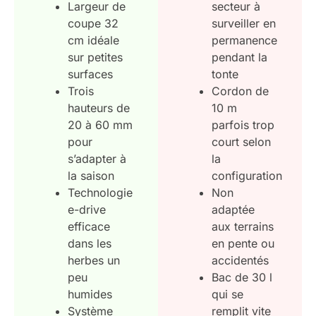
Largeur de
secteur à
coupe 32
surveiller en
cm idéale
permanence
sur petites
pendant la
surfaces
tonte
Trois
Cordon de
hauteurs de
10 m
20 à 60 mm
parfois trop
pour
court selon
s’adapter à
la
la saison
configuration
Technologie
Non
e-drive
adaptée
efficace
aux terrains
dans les
en pente ou
herbes un
accidentés
peu
Bac de 30 l
humides
qui se
Système
remplit vite