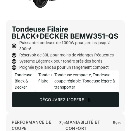
Tondeuse Filaire
BLACK+DECKER BEMW351-QS
Puissante tondeuse de 1000W pour jardins jusqu'à
300m²
Réservoir de 30L pour moins de vidanges fréquentes
Système Edgemax pour tondre près des bords
Poignée type landau pour un rangement compact
Tondeuse
Tondeuse
Tondeuse compacte
,
Tondeuse
Black &
filaire
coupe réglable
,
Tondeuse légère à
Decker
transporter
DÉCOUVREZ L'OFFRE
PERFORMANCE DE
7
MANIABILITÉ ET
9
/10
/10
COUPE
CONFORT