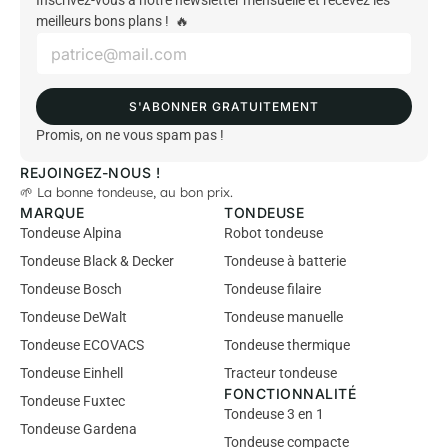
Inscrivez-vous à notre newsletter mensuelle et recevez les
meilleurs bons plans ! 🔥
E
m
a
i
S'ABONNER GRATUITEMENT
l
*
Promis, on ne vous spam pas !
REJOINGEZ-NOUS !
🌱 La bonne tondeuse, au bon prix.
MARQUE
TONDEUSE
Tondeuse Alpina
Robot tondeuse
Tondeuse Black & Decker
Tondeuse à batterie
Tondeuse Bosch
Tondeuse filaire
Tondeuse DeWalt
Tondeuse manuelle
Tondeuse ECOVACS
Tondeuse thermique
Tondeuse Einhell
Tracteur tondeuse
FONCTIONNALITÉ
Tondeuse Fuxtec
Tondeuse 3 en 1
Tondeuse Gardena
Tondeuse compacte