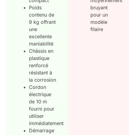
compact
moyennement
Poids
bruyant
contenu de
pour un
9 kg offrant
modèle
une
filaire
excellente
maniabilité
Châssis en
plastique
renforcé
résistant à
la corrosion
Cordon
électrique
de 10 m
fourni pour
utiliser
immédiatement
Démarrage